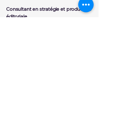
Consultant en stratégie et production
éditoriale.
Journaliste et podcasteur.
Diplômé de l'Université Paris1-Panthéon
Sorbonne et du Digital College en Droit,
Sciences Politiques et Gestion de Projet
en audit et communication Digitale-
MSC&MBA-
Certifié ©:FCF Elson AFP et Google News
Initiative
Contactez-moi
Envoyez-moi un mail
Politique de confidentialité