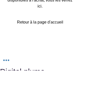
disponibles à l'achat, vous les verrez
ici.
Retour à la page d'accueil
Digital plume
0681547670
odondon@gmail.com
Saint-Ouen sur Seine 93400
Consultant en stratégie et production
éditoriale.
Journaliste et podcasteur.
Diplômé de l'Université Paris1-Panthéon
Sorbonne et du Digital College en Droit,